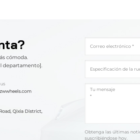
nta?
más cómoda.
el departamento].
 us
@zwwheels.com
oad, Qixia District,
Obtenga las últimas noti
suscribiéndose hoy.