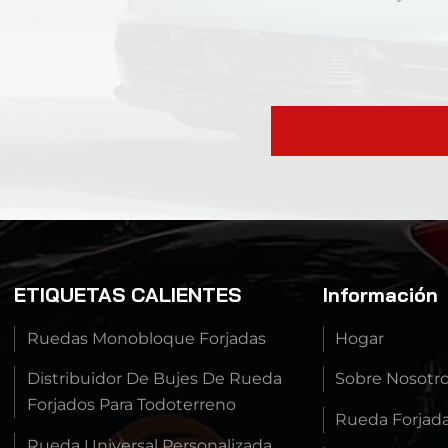
ETIQUETAS CALIENTES
Información
Ruedas Monobloque Forjadas
Hogar
Distribuidor De Bujes De Rueda
Sobre Nosotr
Forjados Para Todoterreno
Rueda Forjad
Rueda Universal Personalizada