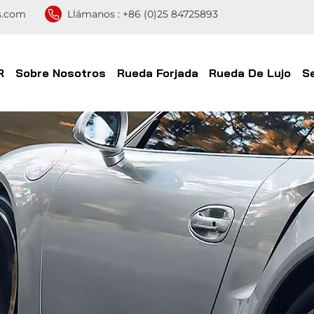
s.com
Llámanos :
+86 (0)25 84725893
R
Sobre Nosotros
Rueda Forjada
Rueda De Lujo
S