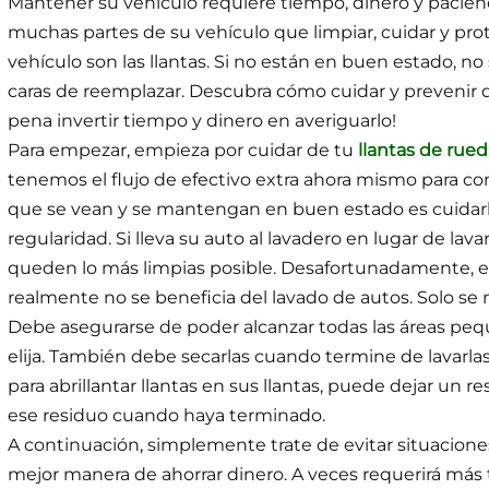
Mantener su vehículo requiere tiempo, dinero y paciencia
muchas partes de su vehículo que limpiar, cuidar y pr
vehículo son las llantas. Si no están en buen estado, n
caras de reemplazar. Descubra cómo cuidar y prevenir da
pena invertir tiempo y dinero en averiguarlo!
Para empezar, empieza por cuidar de tu
llantas de rue
tenemos el flujo de efectivo extra ahora mismo para com
que se vean y se mantengan en buen estado es cuidarlas
regularidad. Si lleva su auto al lavadero en lugar de lav
queden lo más limpias posible. Desafortunadamente, e
realmente no se beneficia del lavado de autos. Solo se 
Debe asegurarse de poder alcanzar todas las áreas pequ
elija. También debe secarlas cuando termine de lavarlas
para abrillantar llantas en sus llantas, puede dejar un r
ese residuo cuando haya terminado.
A continuación, simplemente trate de evitar situaciones
mejor manera de ahorrar dinero. A veces requerirá más 