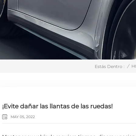
/
H
Estás Dentro :
¡Evite dañar las llantas de las ruedas!
MAY 05, 2022