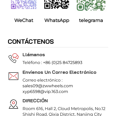
WeChat
WhatsApp
telegrama
CONTÁCTENOS
Llámanos
Teléfono :
+86 (0)25 84725893
Envíenos Un Correo Electrónico
Correo electrónico :
sales09@zwwheels.com
xyp6598@vip.163.com
DIRECCIÓN
Room 616, Hall 2, Cloud Metropolis, No.12
Shishi Road, Qixia District, Nanjing City