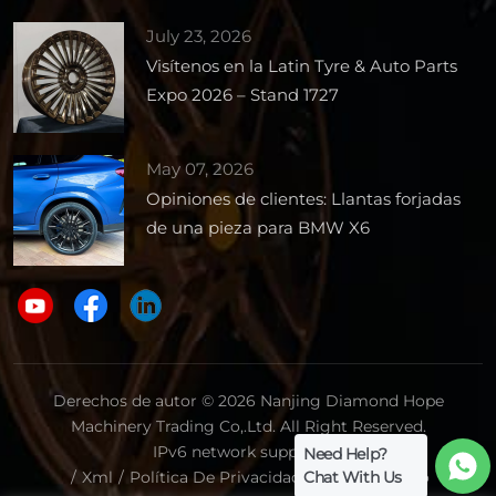
July 23, 2026
Visítenos en la Latin Tyre & Auto Parts
Expo 2026 – Stand 1727
May 07, 2026
Opiniones de clientes: Llantas forjadas
de una pieza para BMW X6
Derechos de autor © 2026 Nanjing Diamond Hope
Machinery Trading Co,.Ltd. All Right Reserved.
IPv6 network supported.
Need Help?
Chat With Us
/
Xml
/
Política De Privacidad
/
Mapa Del Sitio