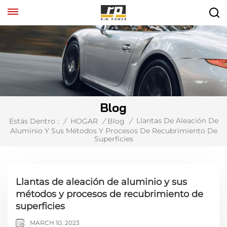
Blog
Llantas De Aleación De
Estás Dentro :
/
HOGAR
/
Blog
/
Aluminio Y Sus Métodos Y Procesos De Recubrimiento De
Superficies
Llantas de aleación de aluminio y sus
métodos y procesos de recubrimiento de
superficies
MARCH 10, 2023