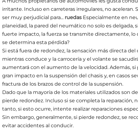
A muchos propietarios de automóviles les gusta conduc
irritante. Incluso en carreteras irregulares, no aceler
ser muy perjudicial para...
ruedas
Especialmente en neum
planeidad, la pared del neumático no solo es delgada,
fuerte impacto, la fuerza se transmite directamente, l
se determina esta pérdida?
Si está fuera de redondez, la sensación más directa del
mientras conduce y la carrocería y el volante se sacudi
aumentará con el aumento de la velocidad. Además, si
gran impacto en la suspensión del chasis y, en casos s
fractura de los brazos de control de la suspensión.
Dado que la mayoría de los materiales utilizados son de a
pierde redondez. Incluso si se completa la reparación, n
tanto, si esto ocurre, intente realizar reparaciones espe
Sin embargo, generalmente, si pierde redondez, se re
evitar accidentes al conducir.