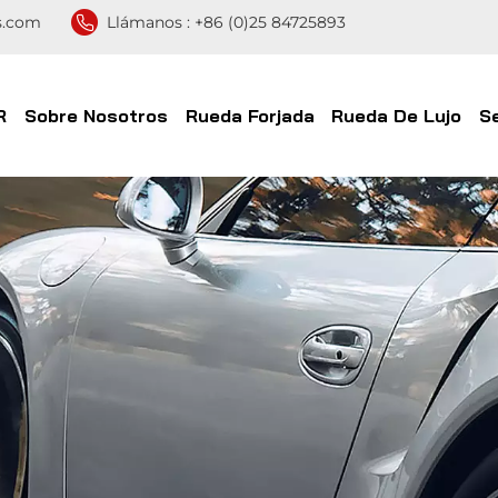
s.com
Llámanos :
+86 (0)25 84725893
R
Sobre Nosotros
Rueda Forjada
Rueda De Lujo
S