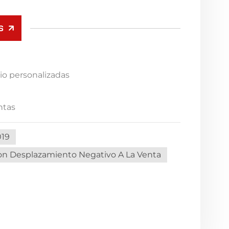
S
nio personalizadas
ntas
019
n Desplazamiento Negativo A La Venta