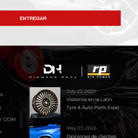
ENTREGAR
July 23, 2026
os
Visítenos en la Latin
a
Tyre & Auto Parts Expo
2026 – Stand 1727
 Y ODM
May 07, 2026
o
Opiniones de clientes: