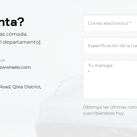
nta?
más cómoda.
el departamento].
 us
@zwwheels.com
oad, Qixia District,
Obtenga las últimas noti
suscribiéndose hoy.