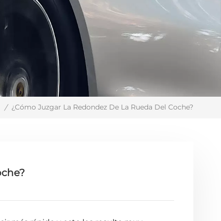
¿Cómo Juzgar La Redondez De La Rueda Del Coche?
g
/
oche?