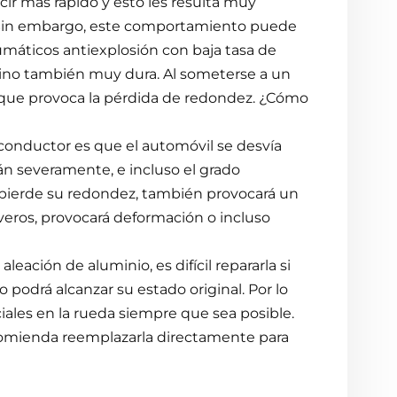
ir más rápido y esto les resulta muy
an. Sin embargo, este comportamiento puede
áticos antiexplosión con baja tasa de
 sino también muy dura. Al someterse a un
o que provoca la pérdida de redondez. ¿Cómo
 conductor es que el automóvil se desvía
rán severamente, e incluso el grado
 pierde su redondez, también provocará un
everos, provocará deformación o incluso
leación de aluminio, es difícil repararla si
o podrá alcanzar su estado original. Por lo
ciales en la rueda siempre que sea posible.
comienda reemplazarla directamente para