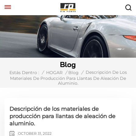
Blog
Descripción De Los
Estás Dentro :
/
HOGAR
/
Blog
/
Materiales De Producción Para Llantas De Aleación De
Aluminio.
Descripción de los materiales de
producción para llantas de aleación de
aluminio.
OCTOBER 31, 2022