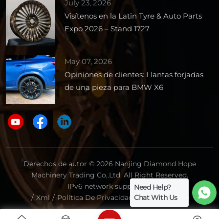
July 23, 2026
Visítenos en la Latin Tyre & Auto Parts
Expo 2026 – Stand 1727
May 07, 2026
Opiniones de clientes: Llantas forjadas
de una pieza para BMW X6
Derechos de autor © 2026 Nanjing Diamond Hope
Machinery Trading Co,.Ltd. All Right Reserved.
IPv6 network supported.
Need Help?
Chat With Us
/
Xml
/
Política De Privacidad
/
Mapa Del Sitio