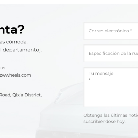
nta?
más cómoda.
el departamento].
 us
@zwwheels.com
oad, Qixia District,
Obtenga las últimas noti
suscribiéndose hoy.