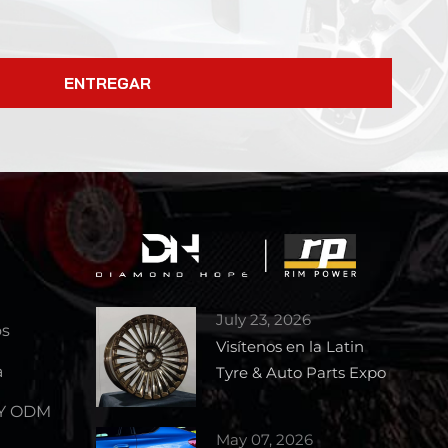
ENTREGAR
July 23, 2026
os
Visítenos en la Latin
a
Tyre & Auto Parts Expo
2026 – Stand 1727
 Y ODM
May 07, 2026