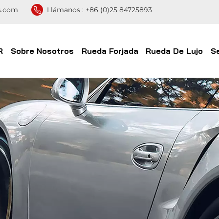
s.com
Llámanos :
+86 (0)25 84725893
R
Sobre Nosotros
Rueda Forjada
Rueda De Lujo
S