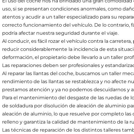
El uso del coche nos ha brindado una gran comodidad e
uso, si se presentan condiciones anormales, como dañ
atentos y acudir a un taller especializado para su repara
correcto funcionamiento del vehículo. De lo contrario,
podría afectar nuestra seguridad durante el viaje.
Al conducir, es fácil rozar el vehículo contra la carreter
reducir considerablemente la incidencia de esta situac
deformación, el propietario debe llevarlo a un taller pro
Las reparaciones deben ser profesionales y estandariza
Al reparar las llantas del coche, buscamos un taller me
rendimiento de las llantas se restablezca y no afecte nu
prestamos atención y ya no podemos descuidarnos y afe
Para el mantenimiento del desgaste de las ruedas de lo
de soldadura por disolución de aleación de aluminio par
aleación de aluminio, lo que resuelve por completo las
relleno y garantiza la calidad de mantenimiento de la r
Las técnicas de reparación de los distintos talleres tam