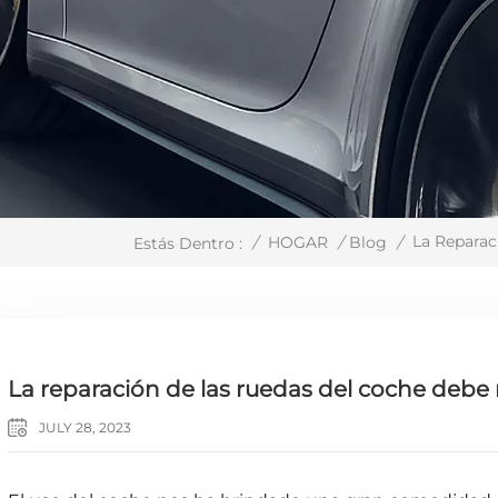
La Reparac
/
HOGAR
/
Blog
/
Estás Dentro :
La reparación de las ruedas del coche debe r
JULY 28, 2023