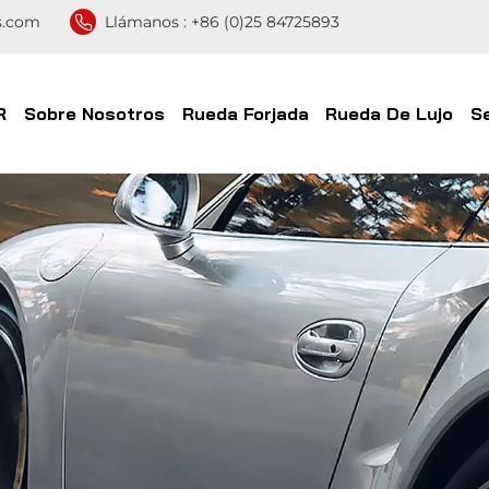
s.com
Llámanos :
+86 (0)25 84725893
R
Sobre Nosotros
Rueda Forjada
Rueda De Lujo
S