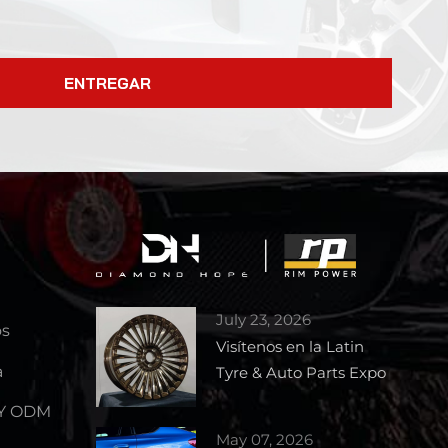
ENTREGAR
July 23, 2026
os
Visítenos en la Latin
a
Tyre & Auto Parts Expo
2026 – Stand 1727
 Y ODM
May 07, 2026