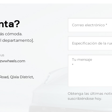
nta?
más cómoda.
el departamento].
 us
@zwwheels.com
oad, Qixia District,
Obtenga las últimas noti
suscribiéndose hoy.