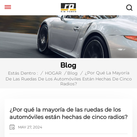
Blog
¿Por Qué La Mayoría
Estás Dentro :
/
HOGAR
/
Blog
/
De Las Ruedas De Los Automóviles Están Hechas De Cinco
Radios?
¿Por qué la mayoría de las ruedas de los
automóviles están hechas de cinco radios?
MAY 27, 2024