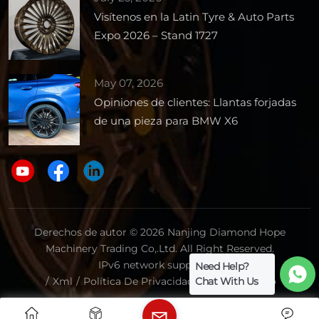
Visítenos en la Latin Tyre & Auto Parts
Expo 2026 – Stand 1727
May 07, 2026
Opiniones de clientes: Llantas forjadas
de una pieza para BMW X6
Derechos de autor © 2026 Nanjing Diamond Hope
Machinery Trading Co,.Ltd. All Right Reserved.
IPv6 network supported.
Need Help?
Chat With Us
/
Xml
/
Política De Privacidad
/
Mapa Del Sitio