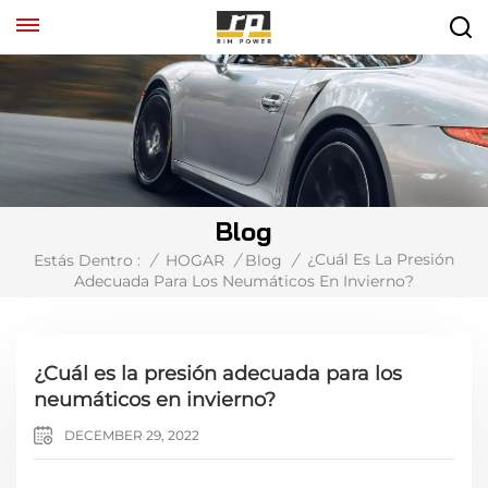
Blog
¿Cuál Es La Presión
Estás Dentro :
/
HOGAR
/
Blog
/
Adecuada Para Los Neumáticos En Invierno?
¿Cuál es la presión adecuada para los
neumáticos en invierno?
DECEMBER 29, 2022