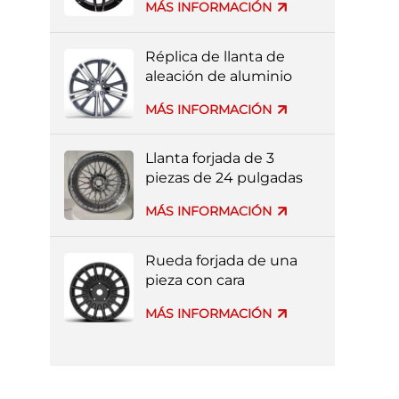
MÁS INFORMACIÓN
negro y plateado, con
pintura completa
Réplica de llanta de
aleación de aluminio
forjado Volvo al por
MÁS INFORMACIÓN
mayor de fábrica
Llanta forjada de 3
piezas de 24 pulgadas
con borde profundo
MÁS INFORMACIÓN
para coche de lujo
Rueda forjada de una
pieza con cara
mecanizada negra.
MÁS INFORMACIÓN