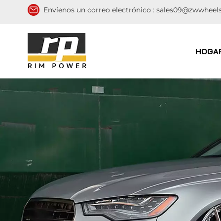
Envíenos un correo electrónico :
sales09@zwwheel
HOGA