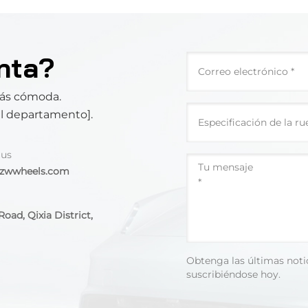
nta?
más cómoda.
el departamento].
 us
@zwwheels.com
oad, Qixia District,
Obtenga las últimas noti
suscribiéndose hoy.