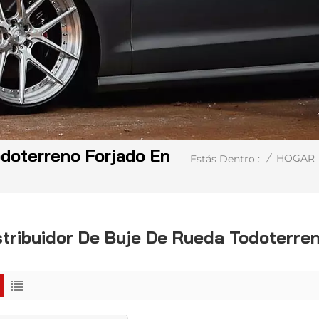
odoterreno Forjado En
/
HOGAR
Estás Dentro :
stribuidor De Buje De Rueda Todoterre