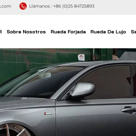
s.com
Llámanos :
+86 (0)25 84725893
R
Sobre Nosotros
Rueda Forjada
Rueda De Lujo
S