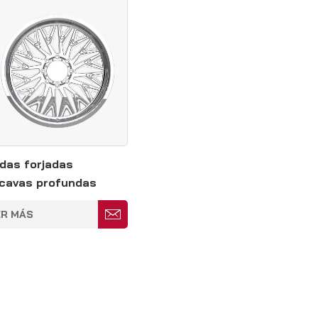
das forjadas
cavas profundas
idas en plata de 20
ER MÁS
gadas 8*180