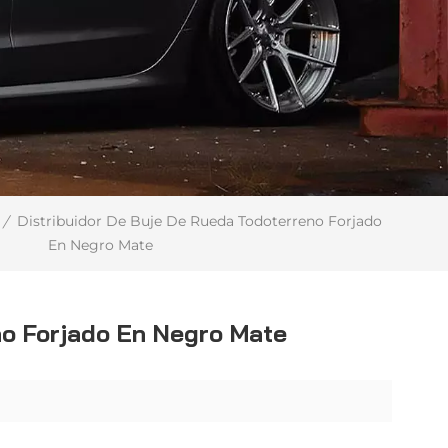
Distribuidor De Buje De Rueda Todoterreno Forjado
/
En Negro Mate
no Forjado En Negro Mate