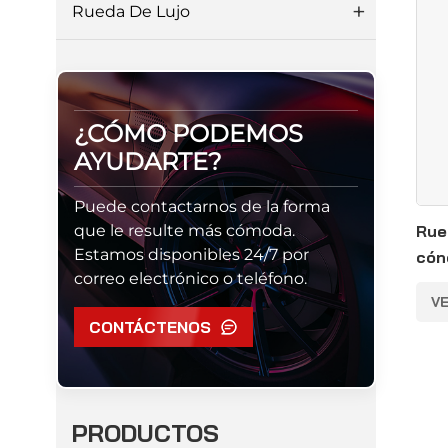
Rueda De Lujo
¿CÓMO PODEMOS
AYUDARTE?
Puede contactarnos de la forma
que le resulte más cómoda.
Rue
Estamos disponibles 24/7 por
cón
correo electrónico o teléfono.
pul
V
pul
CONTÁCTENOS
PRODUCTOS