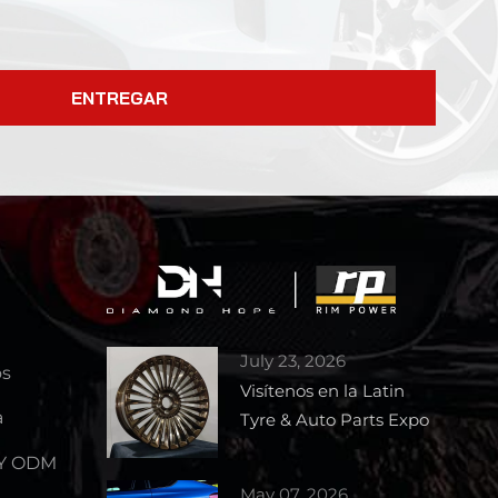
ENTREGAR
July 23, 2026
os
Visítenos en la Latin
a
Tyre & Auto Parts Expo
2026 – Stand 1727
 Y ODM
May 07, 2026