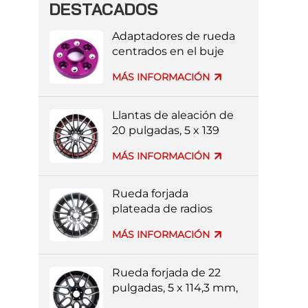
DESTACADOS
Adaptadores de rueda
centrados en el buje
mecanizados por CNC
MÁS INFORMACIÓN
3x112
Llantas de aleación de
20 pulgadas, 5 x 139
mm, multirradios, de
MÁS INFORMACIÓN
colores rojo y negro.
Rueda forjada
plateada de radios
múltiples de 20
MÁS INFORMACIÓN
pulgadas y 4 x 114,3
mm
Rueda forjada de 22
pulgadas, 5 x 114,3 mm,
multirradios, color