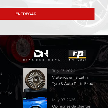
ENTREGAR
July 23, 2026
os
Visítenos en la Latin
a
Tyre & Auto Parts Expo
2026 – Stand 1727
 Y ODM
May 07, 2026
o
Opiniones de clientes: