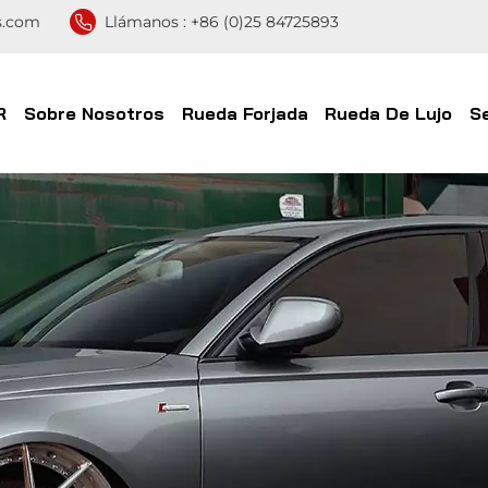
s.com
Llámanos :
+86 (0)25 84725893
R
Sobre Nosotros
Rueda Forjada
Rueda De Lujo
S