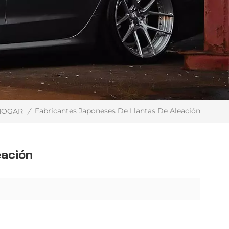
Fabricantes Japoneses De Llantas De Aleación
HOGAR
/
eación