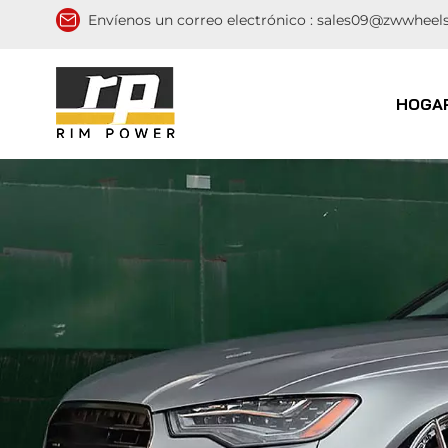
Envíenos un correo electrónico :
sales09@zwwheel
HOGA