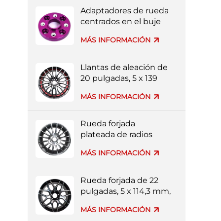
Adaptadores de rueda
centrados en el buje
mecanizados por CNC
MÁS INFORMACIÓN
3x112
Llantas de aleación de
20 pulgadas, 5 x 139
mm, multirradios, de
MÁS INFORMACIÓN
colores rojo y negro.
Rueda forjada
plateada de radios
múltiples de 20
MÁS INFORMACIÓN
pulgadas y 4 x 114,3
mm
Rueda forjada de 22
pulgadas, 5 x 114,3 mm,
multirradios, color
MÁS INFORMACIÓN
negro y plateado, con