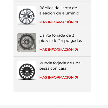
pintura completa
Réplica de llanta de
aleación de aluminio
forjado Volvo al por
MÁS INFORMACIÓN
mayor de fábrica
Llanta forjada de 3
piezas de 24 pulgadas
con borde profundo
MÁS INFORMACIÓN
para coche de lujo
Rueda forjada de una
pieza con cara
mecanizada negra.
MÁS INFORMACIÓN