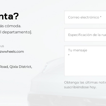
nta?
más cómoda.
el departamento].
 us
@zwwheels.com
oad, Qixia District,
Obtenga las últimas noti
suscribiéndose hoy.