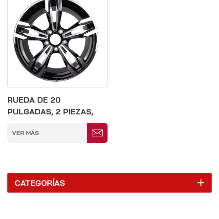
RUEDA DE 20
PULGADAS, 2 PIEZAS,
FORJADA, NEGRO
VER MÁS
BRILLANTE, 5 X 120 MM
CATEGORÍAS