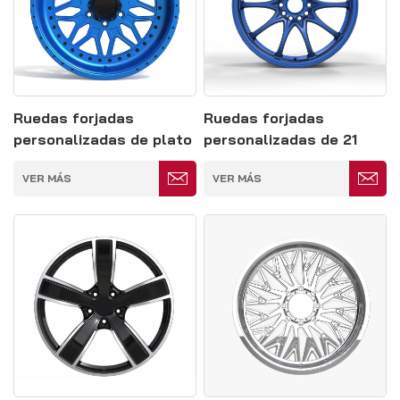
Ruedas forjadas
Ruedas forjadas
personalizadas de plato
personalizadas de 21
profundo con pintura
pulgadas con múltiples
VER MÁS
VER MÁS
azul completa de 20
radios y pintura
pulgadas, 6 x 139,7
completa en azul, 10 x
100