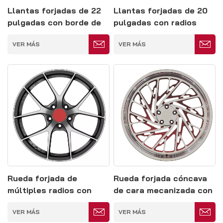
Llantas forjadas de 22
Llantas forjadas de 20
pulgadas con borde de
pulgadas con radios
pintura negra brillante,
múltiples, de base
VER MÁS
VER MÁS
5 x 130
profunda, color plata
brillante, 5 x 114,3
Rueda forjada de
Rueda forjada cóncava
múltiples radios con
de cara mecanizada con
pintura gris mate 5*114.3
radios múltiples en
VER MÁS
VER MÁS
plata brillante, 5 x 127