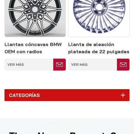
Llantas cóncavas BMW
Llanta de aleación
OEM con radios
plateada de 22 pulgadas
múltiples
y 5 x 120 mm con radios
VER MÁS
VER MÁS
múltiples
CATEGORÍAS