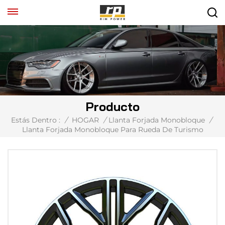
Producto
Estás Dentro :
/
HOGAR
/
Llanta Forjada Monobloque
/
Llanta Forjada Monobloque Para Rueda De Turismo