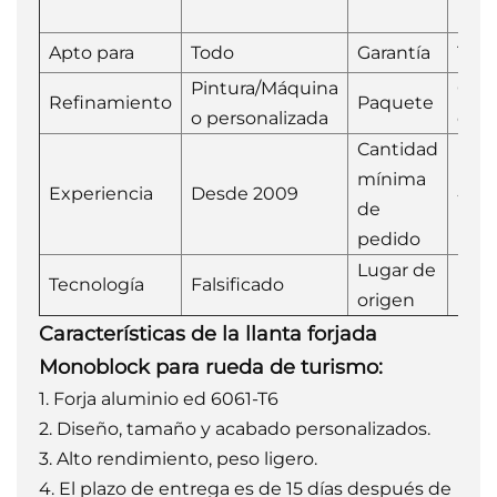
mon
Apto para
Todo
Garantía
1 añ
Pintura/Máquina
Caja
Refinamiento
Paquete
o personalizada
cart
Cantidad
mínima
Experiencia
Desde 2009
4 pi
de
pedido
Lugar de
Tecnología
Falsificado
Porc
origen
Características de la llanta forjada
Monoblock para rueda de turismo:
1. Forja
aluminio ed 6061-T6
2. Diseño, tamaño y acabado personalizados.
3. Alto rendimiento, peso ligero.
4. El plazo de entrega es de 15 días después de