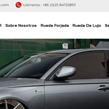
s.com
Llámanos :
+86 (0)25 84725893
R
Sobre Nosotros
Rueda Forjada
Rueda De Lujo
S