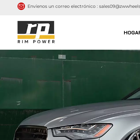
Envíenos un correo electrónico :
sales09@zwwheel
HOGA