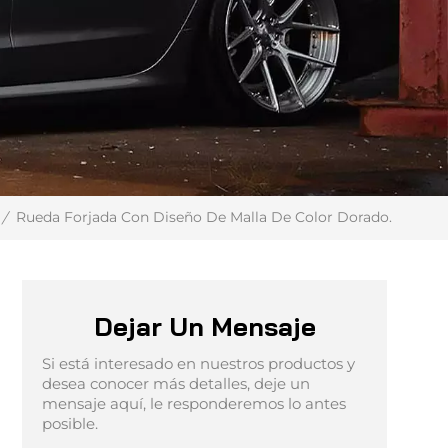
Rueda Forjada Con Diseño De Malla De Color Dorado.
/
Dejar Un Mensaje
Si está interesado en nuestros productos y
desea conocer más detalles, deje un
mensaje aquí, le responderemos lo antes
posible.