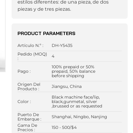
estilos diferentes: de una pieza, de dos
piezas y de tres piezas.
PRODUCT PARAMETERS
Artículo N.º :
DH-Y5435
Pedido (MOQ)
4
:
100% prepaid or 50%
Pago :
prepaid, 50% balance
before shipping
Origen Del
Jiangsu, China
Producto :
Black machine face/lip,
Color :
black,gunmetal, silver
,brussed or as requested
Puerto De
Shanghai, Ningbo, Nanjing
Embarque :
Gama De
150 - 500/$4
Precios :