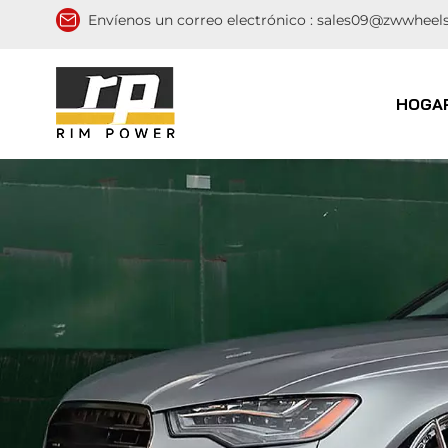
Envíenos un correo electrónico :
sales09@zwwheel
HOGA