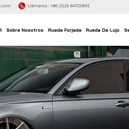
s.com
Llámanos :
+86 (0)25 84725893
R
Sobre Nosotros
Rueda Forjada
Rueda De Lujo
S