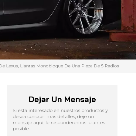
 De Lexus, Llantas Monobloque De Una Pieza De 5 Radios
Dejar Un Mensaje
Si está interesado en nuestros productos y
desea conocer más detalles, deje un
mensaje aquí, le responderemos lo antes
posible.