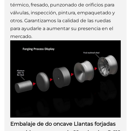
térmico, fresado, punzonado de orificios para
válvulas, inspección, pintura, empaquetado y
otros. Garantizamos la calidad de las ruedas
para ayudarle a aumentar su presencia en el
mercado.
Embalaje de
do
oncave
Llantas forjadas