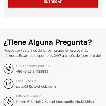
ENTREGAR
¿Tiene Alguna Pregunta?
Puede contactarnos de la forma que le resulte más
cómoda. Estamos disponibles 24/7 a través de [nombre del
departamento].
Call for consultation
+86 (0)25 84725893
Email for us
sales09@zwwheels.com
Office Location
Room 616, Hall 2, Cloud Metropolis, No.12 Shishi