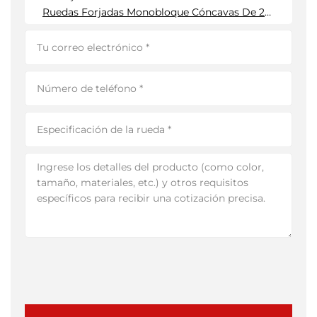
Ruedas Forjadas Monobloque Cóncavas De 22 Pulgadas Negras De 5 X 112