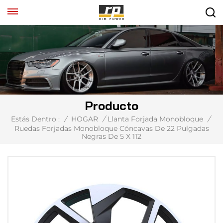
Producto
Estás Dentro :
/
HOGAR
/
Llanta Forjada Monobloque
/
Ruedas Forjadas Monobloque Cóncavas De 22 Pulgadas
Negras De 5 X 112