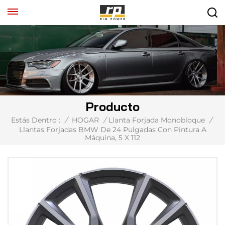
Producto
Estás Dentro :
/
HOGAR
/
Llanta Forjada Monobloque
/
Llantas Forjadas BMW De 24 Pulgadas Con Pintura A
Máquina, 5 X 112