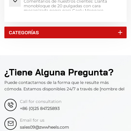
Comentarios de nuestros clientes: Llanta
monobloque de 20 pulgadas con cara
mecanizada negra para Geely Mongaro
CATEGORÍAS
¿Tiene Alguna Pregunta?
Puede contactarnos de la forma que le resulte más
cómoda. Estamos disponibles 24/7 a través de [nombre del
departamento].
Call for consultation
+86 (0)25 84725893
Email for us
sales09@zwwheels.com