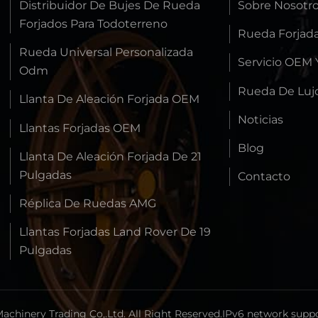
Distribuidor De Bujes De Rueda
Sobre Nosotr
Forjados Para Todoterreno
Rueda Forjad
Rueda Universal Personalizada
Servicio OEM
Odm
Rueda De Luj
Llanta De Aleación Forjada OEM
Noticias
Llantas Forjadas OEM
Blog
Llanta De Aleación Forjada De 21
Pulgadas
Contacto
Réplica De Ruedas AMG
Llantas Forjadas Land Rover De 19
Pulgadas
hinery Trading Co,.Ltd. All Right Reserved.
IPv6 network suppo