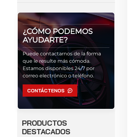
¿CÓMO PODEMOS
AYUDARTE?
Puede contactarnos de la forma
que le resulte más cómoda.
Estamos disponibles 24/7 por
correo electrónico o teléfono.
CONTÁCTENOS
PRODUCTOS
DESTACADOS