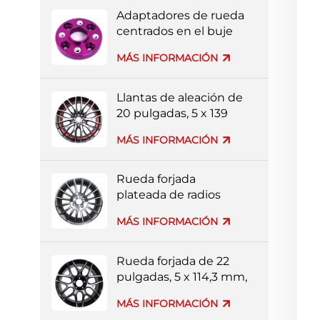
Adaptadores de rueda
centrados en el buje
mecanizados por CNC
MÁS INFORMACIÓN
3x112
Llantas de aleación de
20 pulgadas, 5 x 139
mm, multirradios, de
MÁS INFORMACIÓN
colores rojo y negro.
Rueda forjada
plateada de radios
múltiples de 20
MÁS INFORMACIÓN
pulgadas y 4 x 114,3
mm
Rueda forjada de 22
pulgadas, 5 x 114,3 mm,
multirradios, color
MÁS INFORMACIÓN
negro y plateado, con