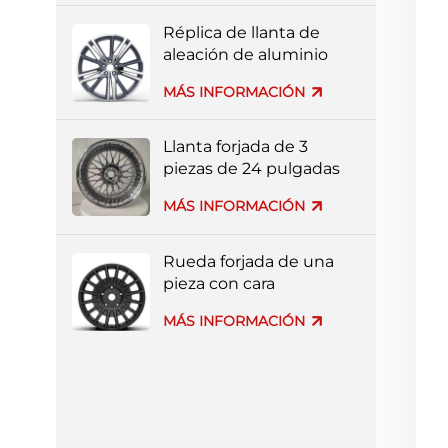
pintura completa
Réplica de llanta de
aleación de aluminio
forjado Volvo al por
MÁS INFORMACIÓN
mayor de fábrica
Llanta forjada de 3
piezas de 24 pulgadas
con borde profundo
MÁS INFORMACIÓN
para coche de lujo
Rueda forjada de una
pieza con cara
mecanizada negra.
MÁS INFORMACIÓN