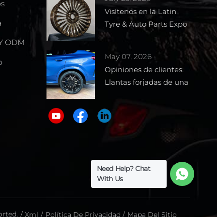
os
Visítenos en la Latin
a
Tyre & Auto Parts Expo
2026 – Stand 1727
 Y ODM
May 07, 2026
o
Opiniones de clientes:
Llantas forjadas de una
pieza para BMW X6
Need Help? Chat
With Us
rted.
/
Xml
/
Política De Privacidad
/
Mapa Del Sitio