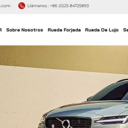
s.com
Llámanos :
+86 (0)25 84725893
R
Sobre Nosotros
Rueda Forjada
Rueda De Lujo
S