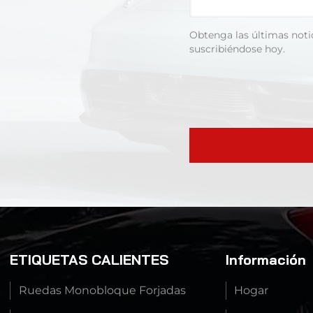
Obtenga las últimas noti
suscribiéndose hoy.
ETIQUETAS CALIENTES
Información
Ruedas Monobloque Forjadas
Hogar