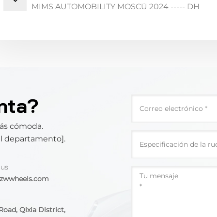
MIMS AUTOMOBILITY MOSCÚ 2024 ----- DH
nta?
más cómoda.
el departamento].
 us
@zwwheels.com
oad, Qixia District,