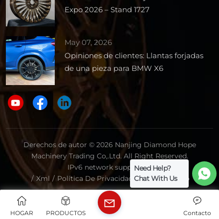
Expo 2026 – Stand 1727
May 07, 2026
Opiniones de clientes: Llantas forjadas
de una pieza para BMW X6
Derechos de autor © 2026 Nanjing Diamond Hope
Machinery Trading Co,.Ltd. All Right Reserved.
IPv6 network supported.
Need Help?
Chat With Us
/
Xml
/
Política De Privacidad
/
Mapa Del Sitio
HOGAR
PRODUCTOS
Contacto