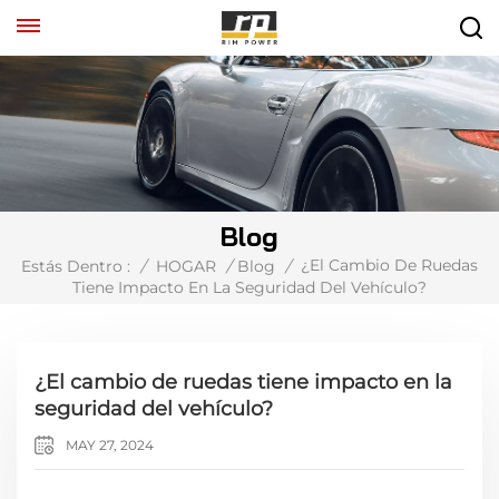
Blog
¿El Cambio De Ruedas
Estás Dentro :
/
HOGAR
/
Blog
/
Tiene Impacto En La Seguridad Del Vehículo?
¿El cambio de ruedas tiene impacto en la
seguridad del vehículo?
MAY 27, 2024